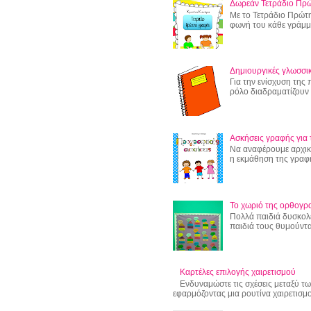
Δωρεάν Τετράδιο Πρ
Με το Τετράδιο Πρώτη
φωνή του κάθε γράμμα
Δημιουργικές γλωσσικ
Για την ενίσχυση της
ρόλο διαδραματίζουν οι
Ασκήσεις γραφής για 
Να αναφέρουμε αρχικά
η εκμάθηση της γραφής
Το χωριό της ορθογρ
Πολλά παιδιά δυσκολ
παιδιά τους θυμούντα
Καρτέλες επιλογής χαιρετισμού
Ενδυναμώστε τις σχέσεις μεταξύ τω
εφαρμόζοντας μια ρουτίνα χαιρετισμού