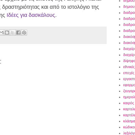
δημιου
 δραστηριότητας και από το ιστολόγιο της
δημιου
διαδρα
νης
Ιδέες για δασκάλους
.
διαδρα
διαδρα
διαδρα
διακόσ
διακόσ
διαχείρ
διαχεί
:
δίψηφα
εθνικές
εποχές
εργαστ
εφαρμο
ζευγαρ
ημερολ
καιρός
καρτελ
καρτέλε
κλάσμα
κώδικας
λεξιλόγ