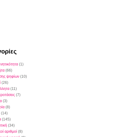
ορίες
ινητικότητα
(1)
ήτα
(66)
έσης ψηφίων
(10)
ί
(26)
λλητα
(11)
προτάσεις
(7)
ια
(3)
ρία
(8)
(14)
α
(145)
τική
(34)
κοί αριθμοί
(8)