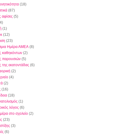
κινητικότητα
(18)
τικά
(87)
ς αφίσες
(5)
4)
ή
(1)
όκ
(12)
ωση
(23)
σμια Ημέρα ΑΜΕΑ
(8)
ς καθηκόντων
(2)
ς παρουσιών
(5)
ς της εκατοντάδας
(6)
φορική
(2)
χνείο
(4)
τά
(2)
ς
(16)
δεια
(18)
ατολισμός
(1)
ικός λόγος
(6)
μέρα στο σχολείο
(2)
ες
(23)
στίξης
(3)
ές
(6)