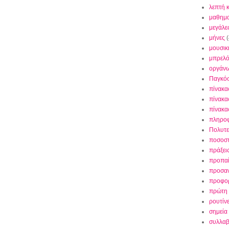
λεπτή 
μαθημα
μεγάλε
μήνες
(
μουσικ
μπρελ
οργάν
Παγκό
πίνακα
πίνακα
πίνακα
πληρο
Πολυτε
ποσοσ
πράξει
προπαί
προσαν
προφορ
πρώτη 
ρουτίν
σημεία 
συλλαβ