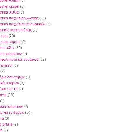
ργική γραφή
(9)
ργική σκέψη
(1)
στικά βιβλία
(3)
στικά παιχνίδια γλώσσας
(53)
στικά παιχνίδια μαθηματικών
(3)
στικές παρουσιάσεις
(7)
μηση
(20)
μηση πόρτας
(8)
ιση τάξης
(80)
ριση χρημάτων
(2)
 φωνήεντα και σύμφωνα
(13)
 επέτειοι
(6)
(2)
ήρια δεξιοτήτων
(1)
γές κινητών
(2)
άκια του 10
(7)
όγιο
(18)
(1)
άκια ονομάτων
(2)
ς για το θρανίο
(10)
τα
(8)
 Braille
(9)
ιο
(7)