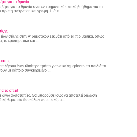
ήτα για το θρανίο
αβήτα για το θρανίο είναι ένα σημαντικό οπτικό βοήθημα για τα
 πρώτη ανάγνωση και γραφή. Η άμε...
τίξης
ίων στίξης στην Α' δημοτικού ξεκινάει από τα πιο βασικά, όπως
α, το ερωτηματικό και ...
ματος
επιλέγουν έναν ιδιαίτερο τρόπο για να καλημερίσουν τα παιδιά το
ουν με κάποιο συγκεκριμένο ...
ια το σπίτι!
 δε δίνω φωτοτυπίες. Θα μπορούσε ίσως να αποτελεί δήλωση
δική θεραπεία δασκάλων που... ακόμα...