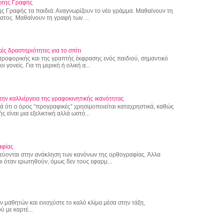
ώτης Γραφής
ς Γραφής τα παιδιά: Αναγνωρίζουν το νέο γράμμα. Μαθαίνουν τη
τος. Μαθαίνουν τη γραφή των ...
ές δραστηριότητες για το σπίτι
 προφορικής και της γραπτής έκφρασης ενός παιδιού, σημαντικό
 γονείς. Για τη μερική ή ολική α...
την καλλιέργεια της γραφοκινητικής ικανότητας
 ότι ο όρος “προγραφικές” χρησιμοποιείται καταχρηστικά, καθώς
 είναι μια εξελικτική αλλά ωστό...
αφίας
εύονται στην ανάκληση των κανόνων της ορθογραφίας. Άλλα
ι όταν ερωτηθούν, όμως δεν τους εφαρμ...
ν μαθητών και ενισχύστε το καλό κλίμα μέσα στην τάξη,
 με καρτέ...