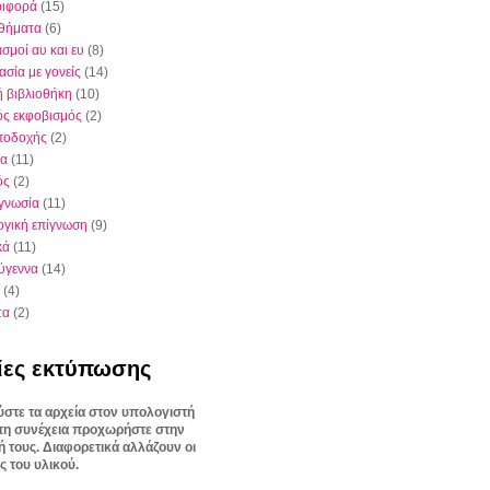
ριφορά
(15)
θήματα
(6)
σμοί αυ και ευ
(8)
ασία με γονείς
(14)
ή βιβλιοθήκη
(10)
ός εκφοβισμός
(2)
ποδοχής
(2)
ια
(11)
ός
(2)
γνωσία
(11)
γική επίγνωση
(9)
κά
(11)
ύγεννα
(14)
(4)
τα
(2)
ίες εκτύπωσης
στε τα αρχεία στον υπολογιστή
στη συνέχεια προχωρήστε στην
 τους. Διαφορετικά αλλάζουν οι
ς του υλικού.