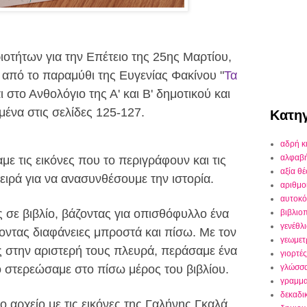
ιοτήτων για την Επέτειο της 25ης Μαρτίου,
από το παραμύθι της Ευγενίας Φακίνου "
Τα
ι στο Ανθολόγιο της Α' και Β' δημοτικού και
μένα στις σελίδες 125-127.
Κατηγ
αδρή κ
αλφαβ
με τις εικόνες που το περιγράφουν και τις
αξία θ
ειρά για να ανασυνθέσουμε την ιστορία.
αριθμο
αυτοκό
ς σε βιβλίο, βάζοντας για οπισθόφυλλο ένα
βιβλιο
γενέθλ
οντας διαφάνειες μπροστά και πίσω. Με τον
γεωμετ
 στην αριστερή τους πλευρά, περάσαμε ένα
γιορτές
ο στερεώσαμε στο πίσω μέρος του βιβλίου.
γλώσσ
γραμμα
δεκαδι
ο αρχείο με τις εικόνες της Γαλήνης Γκαλά.