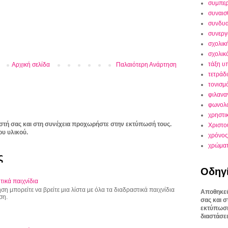
συμπε
συναισ
συνδυα
συνεργ
σχολικ
σχολικ
τάξη υ
Αρχική σελίδα
Παλαιότερη Ανάρτηση
τετράδ
τονισμ
φιλανα
φωνολο
χρηστι
στή σας και στη συνέχεια προχωρήστε στην εκτύπωσή τους.
Χριστο
ου υλικού.
χρόνος
χρώμα
ς
Οδηγ
τικά παιχνίδια
η μπορείτε να βρείτε μια λίστα με όλα τα διαδραστικά παιχνίδια
Αποθηκεύ
ση.
σας και 
εκτύπωσή
διαστάσει