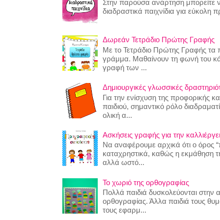
Στην παρούσα ανάρτηση μπορείτε να
διαδραστικά παιχνίδια για εύκολη 
Δωρεάν Τετράδιο Πρώτης Γραφής
Με το Τετράδιο Πρώτης Γραφής τα π
γράμμα. Μαθαίνουν τη φωνή του κ
γραφή των ...
Δημιουργικές γλωσσικές δραστηριότη
Για την ενίσχυση της προφορικής κ
παιδιού, σημαντικό ρόλο διαδραματίζ
ολική α...
Ασκήσεις γραφής για την καλλιέργει
Να αναφέρουμε αρχικά ότι ο όρος “
καταχρηστικά, καθώς η εκμάθηση της
αλλά ωστό...
Το χωριό της ορθογραφίας
Πολλά παιδιά δυσκολεύονται στην 
ορθογραφίας. Άλλα παιδιά τους θυ
τους εφαρμ...