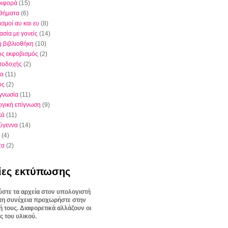
ριφορά
(15)
θήματα
(6)
σμοί αυ και ευ
(8)
ασία με γονείς
(14)
ή βιβλιοθήκη
(10)
ός εκφοβισμός
(2)
ποδοχής
(2)
ια
(11)
ός
(2)
γνωσία
(11)
γική επίγνωση
(9)
κά
(11)
ύγεννα
(14)
(4)
τα
(2)
ίες εκτύπωσης
στε τα αρχεία στον υπολογιστή
στη συνέχεια προχωρήστε στην
 τους. Διαφορετικά αλλάζουν οι
ς του υλικού.