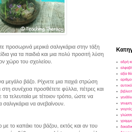
τε προσωρινά μερικά σαλιγκάρια στην τάξη
Κατηγ
κίδια για τα παιδιά και μια πολύ προσιτή λύση
τον χώρο του σχολείου.
αδρή κ
αλφαβ
αξία θ
αριθμο
ένα μεγάλο βάζο. Ρίχνετε μια παχιά στρώση
αυτοκό
 στη συνέχεια προσθέτετε φύλλα, πέτρες και
βιβλιο
 τα τελευταία με τέτοιον τρόπο, ώστε να
γενέθλ
 σαλιγκάρια να ανεβαίνουν.
γεωμετ
γιορτές
γλώσσ
γραμμα
ο με το καπάκι του βάζου, εκτός και αν του
δεκαδι