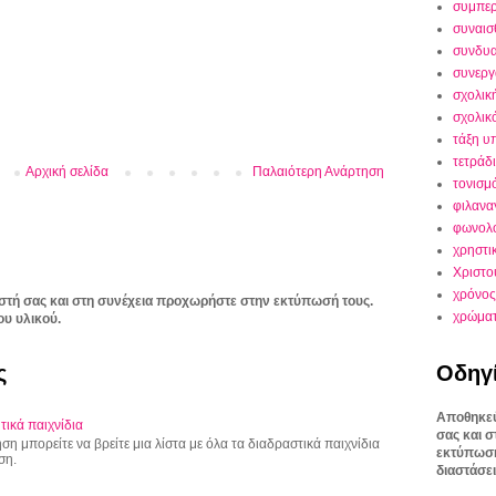
συμπε
συναισ
συνδυα
συνεργ
σχολικ
σχολικ
τάξη υ
τετράδ
Αρχική σελίδα
Παλαιότερη Ανάρτηση
τονισμ
φιλανα
φωνολο
χρηστι
Χριστο
χρόνος
στή σας και στη συνέχεια προχωρήστε στην εκτύπωσή τους.
χρώμα
ου υλικού.
Οδηγ
ς
Αποθηκεύ
τικά παιχνίδια
σας και 
η μπορείτε να βρείτε μια λίστα με όλα τα διαδραστικά παιχνίδια
εκτύπωσή
ση.
διαστάσει