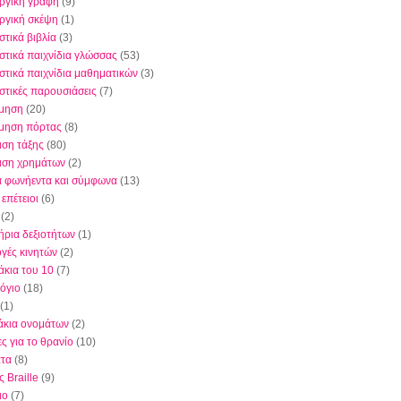
ργική γραφή
(9)
ργική σκέψη
(1)
στικά βιβλία
(3)
στικά παιχνίδια γλώσσας
(53)
στικά παιχνίδια μαθηματικών
(3)
στικές παρουσιάσεις
(7)
μηση
(20)
μηση πόρτας
(8)
ιση τάξης
(80)
ριση χρημάτων
(2)
 φωνήεντα και σύμφωνα
(13)
 επέτειοι
(6)
(2)
ήρια δεξιοτήτων
(1)
γές κινητών
(2)
άκια του 10
(7)
όγιο
(18)
(1)
άκια ονομάτων
(2)
ς για το θρανίο
(10)
τα
(8)
 Braille
(9)
ιο
(7)