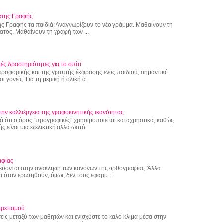
ώτης Γραφής
ς Γραφής τα παιδιά: Αναγνωρίζουν το νέο γράμμα. Μαθαίνουν τη
τος. Μαθαίνουν τη γραφή των ...
ές δραστηριότητες για το σπίτι
 προφορικής και της γραπτής έκφρασης ενός παιδιού, σημαντικό
 γονείς. Για τη μερική ή ολική α...
την καλλιέργεια της γραφοκινητικής ικανότητας
 ότι ο όρος “προγραφικές” χρησιμοποιείται καταχρηστικά, καθώς
 είναι μια εξελικτική αλλά ωστό...
αφίας
εύονται στην ανάκληση των κανόνων της ορθογραφίας. Άλλα
ι όταν ερωτηθούν, όμως δεν τους εφαρμ...
ιρετισμού
εις μεταξύ των μαθητών και ενισχύστε το καλό κλίμα μέσα στην