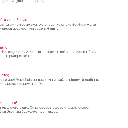
α ρουτίνα χαιρετισμού με καρτέ...
ήτα για το θρανίο
αβήτα για το θρανίο είναι ένα σημαντικό οπτικό βοήθημα για τα
 πρώτη ανάγνωση και γραφή. Η άμε...
τίξης
ίων στίξης στην Α' δημοτικού ξεκινάει από τα πιο βασικά, όπως
α, το ερωτηματικό και ...
ματος
επιλέγουν έναν ιδιαίτερο τρόπο για να καλημερίσουν τα παιδιά το
ουν με κάποιο συγκεκριμένο ...
ια το σπίτι!
 δε δίνω φωτοτυπίες. Θα μπορούσε ίσως να αποτελεί δήλωση
δική θεραπεία δασκάλων που... ακόμα...