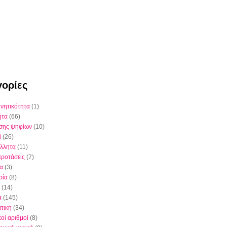
ορίες
ινητικότητα
(1)
ήτα
(66)
έσης ψηφίων
(10)
ί
(26)
λλητα
(11)
προτάσεις
(7)
ια
(3)
ρία
(8)
(14)
α
(145)
τική
(34)
κοί αριθμοί
(8)