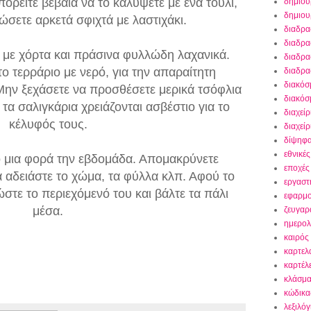
ορείτε βέβαια να το καλύψετε με ένα τούλι,
δημιου
δημιου
ώσετε αρκετά σφιχτά με λαστιχάκι.
διαδρα
διαδρα
ι με χόρτα και πράσινα φυλλώδη λαχανικά.
διαδρα
ο τερράριο με νερό, για την απαραίτητη
διαδρα
διακόσ
Μην ξεχάσετε να προσθέσετε μερικά τσόφλια
διακόσ
τα σαλιγκάρια χρειάζονται ασβέστιο για το
διαχείρ
κέλυφός τους.
διαχεί
δίψηφα
εθνικές
ο μια φορά την εβδομάδα. Απομακρύνετε
εποχές
 αδειάστε το χώμα, τα φύλλα κλπ. Αφού το
εργαστ
στε το περιεχόμενό του και βάλτε τα πάλι
εφαρμο
μέσα.
ζευγαρ
ημερολ
καιρός
καρτελ
καρτέλε
κλάσμα
κώδικας
λεξιλόγ