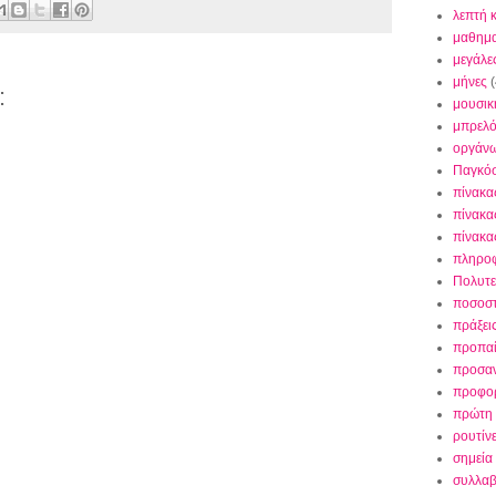
λεπτή 
μαθημα
μεγάλε
μήνες
(
:
μουσικ
μπρελ
οργάν
Παγκό
πίνακα
πίνακα
πίνακα
πληρο
Πολυτε
ποσοσ
πράξει
προπαί
προσαν
προφορ
πρώτη 
ρουτίν
σημεία 
συλλαβ