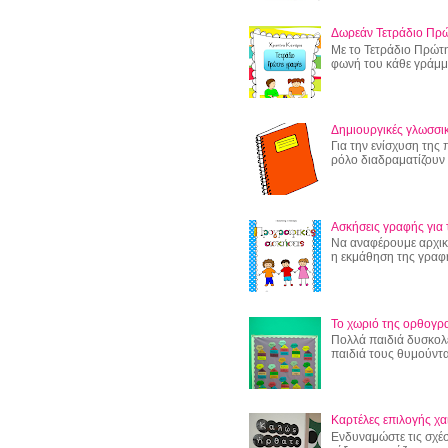
Δωρεάν Τετράδιο Πρ
Με το Τετράδιο Πρώτη
φωνή του κάθε γράμμα
Δημιουργικές γλωσσικ
Για την ενίσχυση της
ρόλο διαδραματίζουν οι
Ασκήσεις γραφής για 
Να αναφέρουμε αρχικά
η εκμάθηση της γραφής
Το χωριό της ορθογρ
Πολλά παιδιά δυσκολ
παιδιά τους θυμούντα
Καρτέλες επιλογής χα
Ενδυναμώστε τις σχέσ