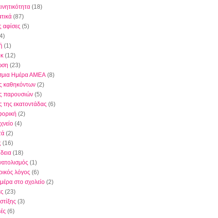
κινητικότητα
(18)
τικά
(87)
ς αφίσες
(5)
4)
ή
(1)
όκ
(12)
ωση
(23)
σμια Ημέρα ΑΜΕΑ
(8)
ς καθηκόντων
(2)
ς παρουσιών
(5)
ς της εκατοντάδας
(6)
φορική
(2)
χνείο
(4)
τά
(2)
ς
(16)
δεια
(18)
ατολισμός
(1)
ικός λόγος
(6)
μέρα στο σχολείο
(2)
ες
(23)
στίξης
(3)
ές
(6)