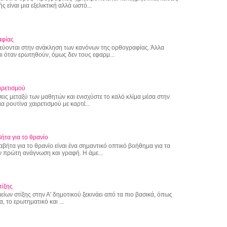
 είναι μια εξελικτική αλλά ωστό...
αφίας
εύονται στην ανάκληση των κανόνων της ορθογραφίας. Άλλα
ι όταν ερωτηθούν, όμως δεν τους εφαρμ...
ιρετισμού
εις μεταξύ των μαθητών και ενισχύστε το καλό κλίμα μέσα στην
α ρουτίνα χαιρετισμού με καρτέ...
ήτα για το θρανίο
αβήτα για το θρανίο είναι ένα σημαντικό οπτικό βοήθημα για τα
 πρώτη ανάγνωση και γραφή. Η άμε...
τίξης
ίων στίξης στην Α' δημοτικού ξεκινάει από τα πιο βασικά, όπως
α, το ερωτηματικό και ...