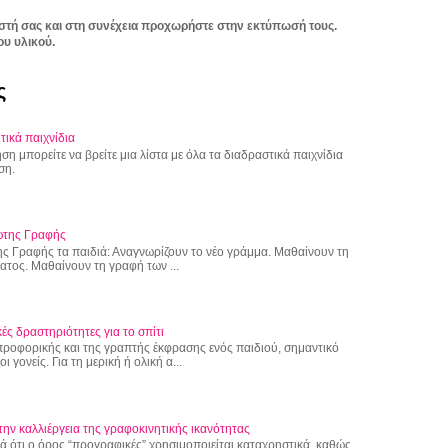
στή σας και στη συνέχεια προχωρήστε στην εκτύπωσή τους.
ου υλικού.
ς
τικά παιχνίδια
η μπορείτε να βρείτε μια λίστα με όλα τα διαδραστικά παιχνίδια
ση.
ώτης Γραφής
ς Γραφής τα παιδιά: Αναγνωρίζουν το νέο γράμμα. Μαθαίνουν τη
τος. Μαθαίνουν τη γραφή των ...
ές δραστηριότητες για το σπίτι
 προφορικής και της γραπτής έκφρασης ενός παιδιού, σημαντικό
 γονείς. Για τη μερική ή ολική α...
την καλλιέργεια της γραφοκινητικής ικανότητας
 ότι ο όρος “προγραφικές” χρησιμοποιείται καταχρηστικά, καθώς