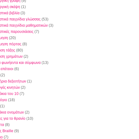
ργική γραφή
(9)
ργική σκέψη
(1)
στικά βιβλία
(3)
στικά παιχνίδια γλώσσας
(53)
στικά παιχνίδια μαθηματικών
(3)
στικές παρουσιάσεις
(7)
μηση
(20)
μηση πόρτας
(8)
ιση τάξης
(80)
ριση χρημάτων
(2)
 φωνήεντα και σύμφωνα
(13)
 επέτειοι
(6)
(2)
ήρια δεξιοτήτων
(1)
γές κινητών
(2)
άκια του 10
(7)
όγιο
(18)
(1)
άκια ονομάτων
(2)
ς για το θρανίο
(10)
τα
(8)
 Braille
(9)
ιο
(7)