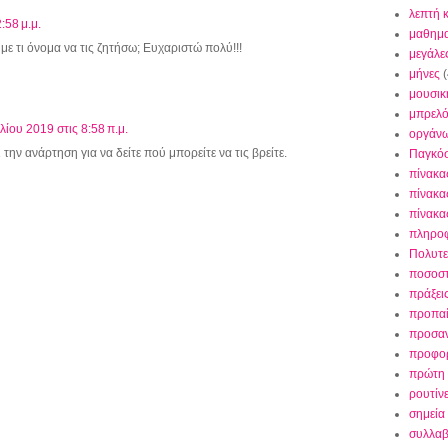
λεπτή 
:58 μ.μ.
μαθημα
με τι όνομα να τις ζητήσω; Ευχαριστώ πολύ!!!
μεγάλε
μήνες
(
μουσικ
μπρελ
λίου 2019 στις 8:58 π.μ.
οργάν
την ανάρτηση για να δείτε πού μπορείτε να τις βρείτε.
Παγκό
πίνακα
πίνακα
πίνακα
πληρο
Πολυτε
ποσοσ
πράξει
προπαί
προσαν
προφορ
πρώτη 
ρουτίν
σημεία 
συλλαβ