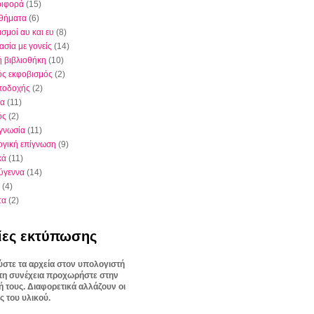
ριφορά
(15)
θήματα
(6)
σμοί αυ και ευ
(8)
ασία με γονείς
(14)
ή βιβλιοθήκη
(10)
ός εκφοβισμός
(2)
ποδοχής
(2)
ια
(11)
ός
(2)
γνωσία
(11)
γική επίγνωση
(9)
κά
(11)
ύγεννα
(14)
(4)
τα
(2)
ίες εκτύπωσης
στε τα αρχεία στον υπολογιστή
στη συνέχεια προχωρήστε στην
 τους. Διαφορετικά αλλάζουν οι
ς του υλικού.