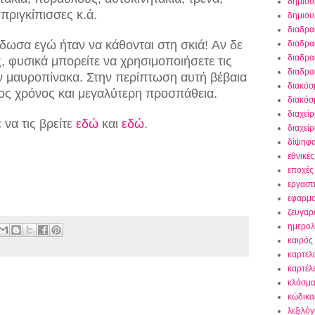
δημιου
πριγκίπισσες κ.ά.
δημιου
διαδρα
δωσα εγώ ήταν να κάθονται στη σκιά! Αν δε
διαδρα
διαδρα
ές, φυσικά μπορείτε να χρησιμοποιήσετε τις
διαδρα
 μαυροπίνακα. Στην περίπτωση αυτή βέβαια
διακόσ
ρος χρόνος και μεγαλύτερη προσπάθεια.
διακόσ
διαχείρ
 να τις βρείτε
εδώ
και
εδώ
.
διαχεί
δίψηφα
εθνικές
εποχές
εργαστ
εφαρμο
ζευγαρ
ημερολ
καιρός
καρτελ
καρτέλε
κλάσμα
κώδικας
λεξιλόγ