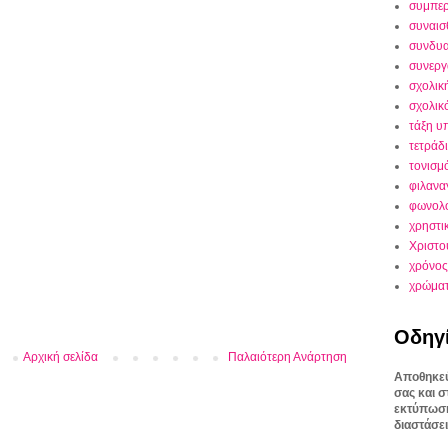
συμπε
συναισ
συνδυα
συνεργ
σχολικ
σχολικ
τάξη υ
τετράδ
τονισμ
φιλανα
φωνολο
χρηστι
Χριστο
χρόνος
χρώμα
Οδηγ
Αρχική σελίδα
Παλαιότερη Ανάρτηση
Αποθηκεύ
σας και 
εκτύπωσή
διαστάσει