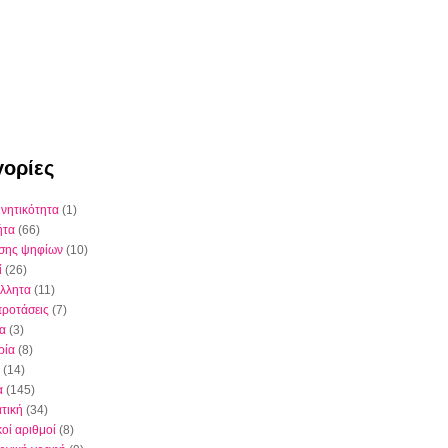
ορίες
ινητικότητα
(1)
ήτα
(66)
έσης ψηφίων
(10)
ί
(26)
λλητα
(11)
προτάσεις
(7)
ια
(3)
ρία
(8)
(14)
α
(145)
τική
(34)
κοί αριθμοί
(8)