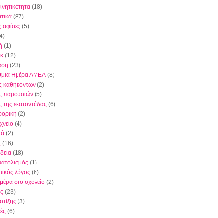
κινητικότητα
(18)
τικά
(87)
ς αφίσες
(5)
4)
ή
(1)
όκ
(12)
ωση
(23)
σμια Ημέρα ΑΜΕΑ
(8)
ς καθηκόντων
(2)
ς παρουσιών
(5)
ς της εκατοντάδας
(6)
φορική
(2)
χνείο
(4)
τά
(2)
ς
(16)
δεια
(18)
ατολισμός
(1)
ικός λόγος
(6)
μέρα στο σχολείο
(2)
ες
(23)
στίξης
(3)
ές
(6)