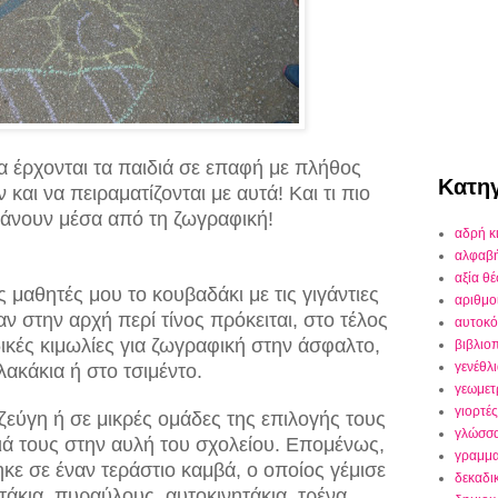
α έρχονται τα παιδιά σε επαφή με πλήθος
Κατηγ
 και να πειραματίζονται με αυτά! Και τι πιο
κάνουν μέσα από τη ζωγραφική!
αδρή κ
αλφαβ
αξία θ
 μαθητές μου το κουβαδάκι με τις γιγάντιες
αριθμο
αν στην αρχή περί τίνος πρόκειται, στο τέλος
αυτοκό
δικές κιμωλίες για ζωγραφική στην άσφαλτο,
βιβλιο
γενέθλ
λακάκια ή στο τσιμέντο.
γεωμετ
γιορτές
ζεύγη ή σε μικρές ομάδες της επιλογής τους
γλώσσ
ιά τους στην αυλή του σχολείου. Επομένως,
γραμμα
ε σε έναν τεράστιο καμβά, ο οποίος γέμισε
δεκαδι
τάκια, πυραύλους, αυτοκινητάκια, τρένα,