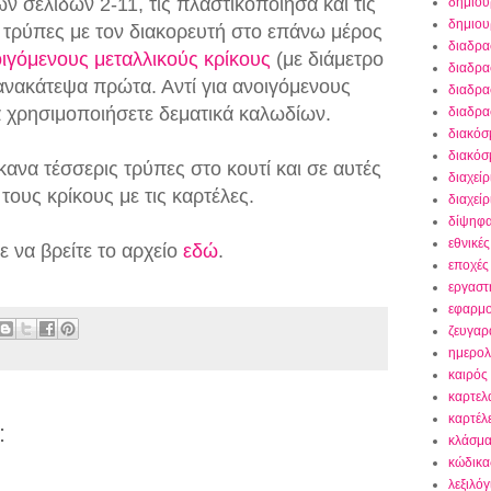
ν σελίδων 2-11, τις πλαστικοποίησα και τις
δημιου
δημιου
α τρύπες με τον διακορευτή στο επάνω μέρος
διαδρα
ιγόμενους μεταλλικούς κρίκους
(με διάμετρο
διαδρα
 ανακάτεψα πρώτα. Αντί για ανοιγόμενους
διαδρα
α χρησιμοποιήσετε δεματικά καλωδίων.
διαδρα
διακόσ
διακόσ
ανα τέσσερις τρύπες στο κουτί και σε αυτές
διαχείρ
τους κρίκους με τις καρτέλες.
διαχεί
δίψηφα
εθνικές
ε να βρείτε το αρχείο
εδώ
.
εποχές
εργαστ
εφαρμο
ζευγαρ
ημερολ
καιρός
καρτελ
καρτέλε
:
κλάσμα
κώδικας
λεξιλόγ