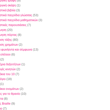
ργική γραφή
(9)
ργική σκέψη
(1)
στικά βιβλία
(3)
στικά παιχνίδια γλώσσας
(53)
στικά παιχνίδια μαθηματικών
(3)
στικές παρουσιάσεις
(7)
μηση
(20)
μηση πόρτας
(8)
ιση τάξης
(80)
ριση χρημάτων
(2)
 φωνήεντα και σύμφωνα
(13)
 επέτειοι
(6)
(2)
ήρια δεξιοτήτων
(1)
γές κινητών
(2)
άκια του 10
(7)
όγιο
(18)
(1)
άκια ονομάτων
(2)
ς για το θρανίο
(10)
τα
(8)
 Braille
(9)
ιο
(7)