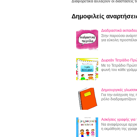
Διαφορετικά αλλάζουν οι διαστάσεις τ
Δημοφιλείς αναρτήσει
Διαδραστικά εκπαιδευ
Στην παρούσα ανάρτησ
για εύκολη προσπέλα
Δωρεάν Τετράδιο Πρ
Με το Τετράδιο Πρώτη
φωνή του κάθε γράμμα
Δημιουργικές γλωσσικ
Για την ενίσχυση της
ρόλο διαδραματίζουν οι
Ασκήσεις γραφής για 
Να αναφέρουμε αρχικά
η εκμάθηση της γραφής