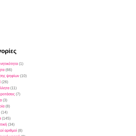
ορίες
ινητικότητα
(1)
ήτα
(66)
έσης ψηφίων
(10)
ί
(26)
λλητα
(11)
προτάσεις
(7)
ια
(3)
ρία
(8)
(14)
α
(145)
τική
(34)
κοί αριθμοί
(8)