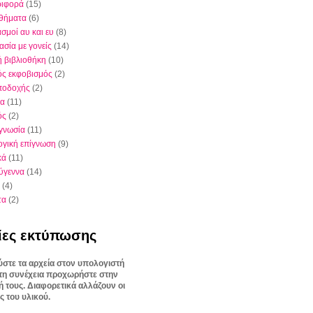
ριφορά
(15)
θήματα
(6)
σμοί αυ και ευ
(8)
ασία με γονείς
(14)
ή βιβλιοθήκη
(10)
ός εκφοβισμός
(2)
ποδοχής
(2)
ια
(11)
ός
(2)
γνωσία
(11)
γική επίγνωση
(9)
κά
(11)
ύγεννα
(14)
(4)
τα
(2)
ίες εκτύπωσης
στε τα αρχεία στον υπολογιστή
στη συνέχεια προχωρήστε στην
 τους. Διαφορετικά αλλάζουν οι
ς του υλικού.