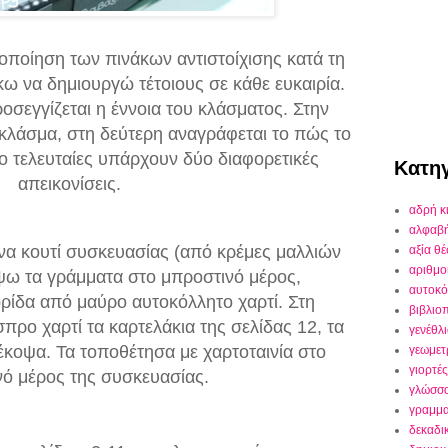
ιοποίηση των πινάκων αντιστοίχισης κατά τη
κω να δημιουργώ τέτοιους σε κάθε ευκαιρία.
οσεγγίζεται η έννοια του κλάσματος. Στην
 κλάσμα, στη δεύτερη αναγράφεται το πώς το
ύο τελευταίες υπάρχουν δύο διαφορετικές
Κατηγ
απεικονίσεις.
αδρή κ
αλφαβ
ένα κουτί συσκευασίας (από κρέμες μαλλιών
αξία θ
αριθμο
ύψω τα γράμματα στο μπροστινό μέρος,
αυτοκό
ρίδα από μαύρο αυτοκόλλητο χαρτί. Στη
βιβλιο
προ χαρτί τα καρτελάκια της σελίδας 12, τα
γενέθλ
έκοψα. Τα τοποθέτησα με χαρτοταινία στο
γεωμετ
γιορτές
ό μέρος της συσκευασίας.
γλώσσ
γραμμα
δεκαδι