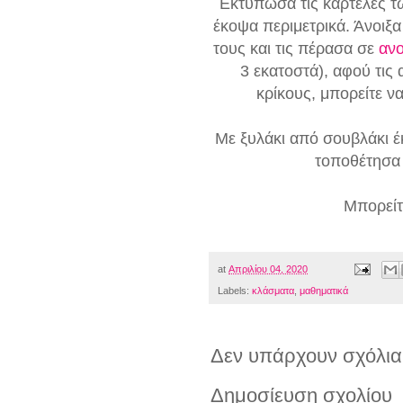
Εκτύπωσα τις καρτέλες τω
έκοψα περιμετρικά. Άνοιξ
τους και τις πέρασα σε
ανο
3 εκατοστά), αφού τις
κρίκους, μπορείτε ν
Με ξυλάκι από σουβλάκι έκ
τοποθέτησα 
Μπορείτ
at
Απριλίου 04, 2020
Labels:
κλάσματα
,
μαθηματικά
Δεν υπάρχουν σχόλια
Δημοσίευση σχολίου