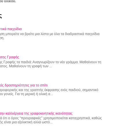
ου υλικού.
ς
τικά παιχνίδια
η μπορείτε να βρείτε μια λίστα με όλα τα διαδραστικά παιχνίδια
ση.
ώτης Γραφής
ς Γραφής τα παιδιά: Αναγνωρίζουν το νέο γράμμα. Μαθαίνουν τη
τος. Μαθαίνουν τη γραφή των ...
ές δραστηριότητες για το σπίτι
 προφορικής και της γραπτής έκφρασης ενός παιδιού, σημαντικό
 γονείς. Για τη μερική ή ολική α...
την καλλιέργεια της γραφοκινητικής ικανότητας
 ότι ο όρος “προγραφικές” χρησιμοποιείται καταχρηστικά, καθώς
 είναι μια εξελικτική αλλά ωστό...