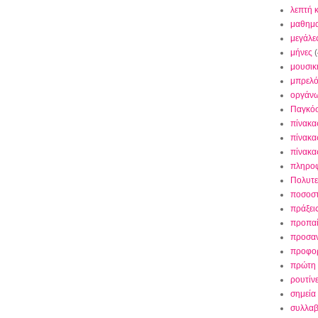
λεπτή 
μαθημα
μεγάλε
μήνες
(
μουσικ
μπρελ
οργάν
Παγκό
πίνακα
πίνακα
πίνακα
πληρο
Πολυτε
ποσοσ
πράξει
προπαί
προσαν
προφορ
πρώτη 
ρουτίν
σημεία 
συλλαβ