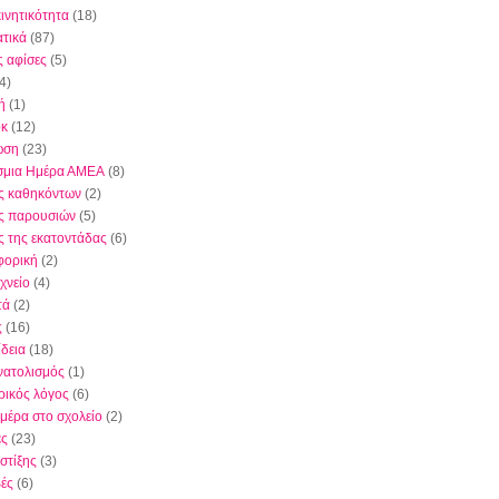
κινητικότητα
(18)
τικά
(87)
ς αφίσες
(5)
4)
ή
(1)
όκ
(12)
ωση
(23)
σμια Ημέρα ΑΜΕΑ
(8)
ς καθηκόντων
(2)
ς παρουσιών
(5)
ς της εκατοντάδας
(6)
φορική
(2)
χνείο
(4)
τά
(2)
ς
(16)
δεια
(18)
ατολισμός
(1)
ικός λόγος
(6)
μέρα στο σχολείο
(2)
ες
(23)
στίξης
(3)
ές
(6)