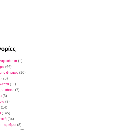
ορίες
ινητικότητα
(1)
ήτα
(66)
έσης ψηφίων
(10)
ί
(26)
λλητα
(11)
προτάσεις
(7)
ια
(3)
ρία
(8)
(14)
α
(145)
τική
(34)
κοί αριθμοί
(8)