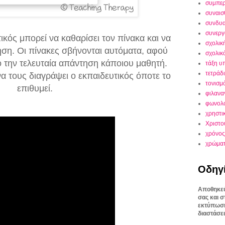
συμπε
συναισ
συνδυα
συνεργ
τικός μπορεί να καθαρίσει τον πίνακα και να
σχολικ
ηση. Οι πίνακες σβήνονται αυτόματα, αφού
σχολικ
την τελευταία απάντηση κάποιου μαθητή.
τάξη υ
τετράδ
α τους διαγράψει ο εκπαιδευτικός όποτε το
τονισμ
επιθυμεί.
φιλανα
φωνολο
χρηστι
Χριστο
χρόνος
χρώμα
Οδηγ
Αποθηκεύ
σας και 
εκτύπωσή
διαστάσει