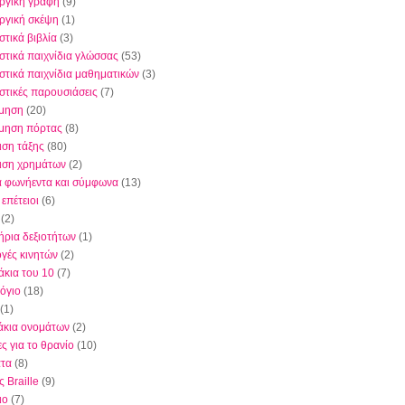
ργική γραφή
(9)
ργική σκέψη
(1)
στικά βιβλία
(3)
στικά παιχνίδια γλώσσας
(53)
στικά παιχνίδια μαθηματικών
(3)
στικές παρουσιάσεις
(7)
μηση
(20)
μηση πόρτας
(8)
ιση τάξης
(80)
ριση χρημάτων
(2)
 φωνήεντα και σύμφωνα
(13)
 επέτειοι
(6)
(2)
ήρια δεξιοτήτων
(1)
γές κινητών
(2)
άκια του 10
(7)
όγιο
(18)
(1)
άκια ονομάτων
(2)
ς για το θρανίο
(10)
τα
(8)
 Braille
(9)
ιο
(7)