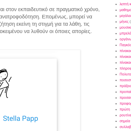
λεπτή 
αι στον εκπαιδευτικό σε πραγματικό χρόνο,
μαθημα
ανατροφοδότηση. Επομένως, μπορεί να
μεγάλε
μήνες
(
τηση εκείνη τη στιγμή για τα λάθη, τις
μουσικ
οκειμένου να λυθούν οι όποιες απορίες.
μπρελ
οργάν
Παγκό
πίνακα
πίνακα
πίνακα
πληρο
Πολυτε
ποσοσ
πράξει
προπαί
προσαν
προφορ
πρώτη 
ρουτίν
σημεία 
συλλαβ