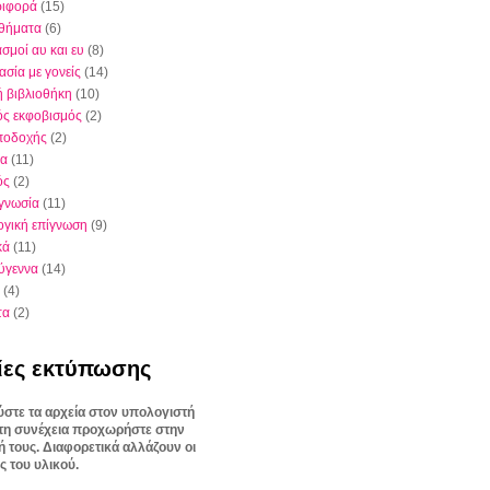
ριφορά
(15)
θήματα
(6)
σμοί αυ και ευ
(8)
ασία με γονείς
(14)
ή βιβλιοθήκη
(10)
ός εκφοβισμός
(2)
ποδοχής
(2)
ια
(11)
ός
(2)
γνωσία
(11)
γική επίγνωση
(9)
κά
(11)
ύγεννα
(14)
(4)
τα
(2)
ίες εκτύπωσης
στε τα αρχεία στον υπολογιστή
στη συνέχεια προχωρήστε στην
 τους. Διαφορετικά αλλάζουν οι
ς του υλικού.