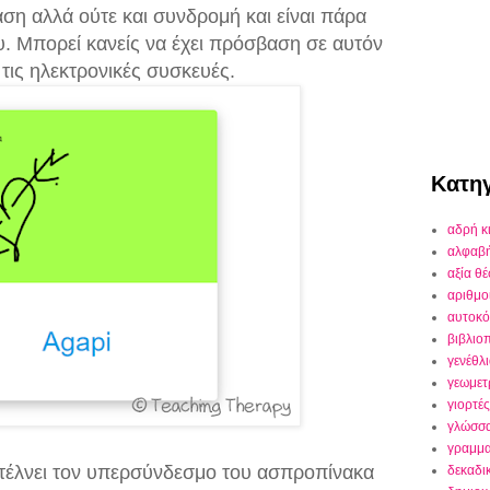
ση αλλά ούτε και συνδρομή και είναι πάρα
. Μπορεί κανείς να έχει πρόσβαση σε αυτόν
τις ηλεκτρονικές συσκευές.
Κατηγ
αδρή κ
αλφαβ
αξία θ
αριθμο
αυτοκό
βιβλιο
γενέθλ
γεωμετ
γιορτές
γλώσσ
γραμμα
στέλνει τον υπερσύνδεσμο του ασπροπίνακα
δεκαδι