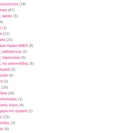
κινητικότητα
(18)
τικά
(87)
ς αφίσες
(5)
4)
ή
(1)
όκ
(12)
ωση
(23)
σμια Ημέρα ΑΜΕΑ
(8)
ς καθηκόντων
(2)
ς παρουσιών
(5)
ς της εκατοντάδας
(6)
φορική
(2)
χνείο
(4)
τά
(2)
ς
(16)
δεια
(18)
ατολισμός
(1)
ικός λόγος
(6)
μέρα στο σχολείο
(2)
ες
(23)
στίξης
(3)
ές
(6)