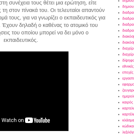
δημιου
στη συνέχεια τους θέτει μια ερώτηση, είτε
δημιου
 τη στον πίνακά του. Οι τελευταίοι απαντούν
διαδρα
ά τους, για να γνωρίζει ο εκπαιδευτικός για
διαδρα
. Έχουν δηλαδή ο καθένας το ατομικό του
διαδρα
διαδρα
ήσεις του οποίου μπορεί να δει μόνο ο
διακόσ
εκπαιδευτικός.
διακόσ
διαχείρ
διαχεί
δίψηφα
εθνικές
εποχές
εργαστ
εφαρμο
ζευγαρ
ημερολ
καιρός
καρτελ
καρτέλε
κλάσμα
κώδικας
λεξιλόγ