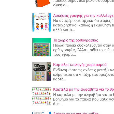
παιδιού, σημαντικό ρόλο διαδραματίζ
ολική α...
Ασκήσεις γραφής για την καλλιέργει
Να αναφέρουμε αρχικά ότι ο όρος “
καταχρηστικά, καθώς η εκμάθηση της
αλλά ωστό...
Το χωριό της ορθογραφίας
Πολλά παιδιά δυσκολεύονται στην 
ορθογραφίας. Άλλα παιδιά τους θυ
τους εφαρμ...
Καρτέλες επιλογής χαιρετισμού
Ενδυναμώστε τις σχέσεις μεταξύ τω
κλίμα μέσα στην τάξη, εφαρμόζοντα
καρτέ...
Καρτέλα με την αλφαβήτα για το θρ
Η καρτέλα με την αλφαβήτα για το θ
βοήθημα για τα παιδιά που μαθαίν
άμε...
Αφίσες με τα σημεία στίξης